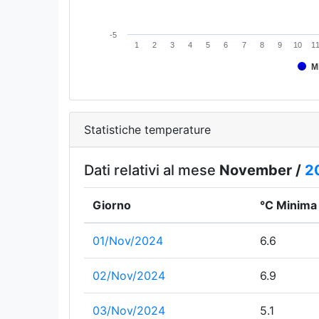
-5
1
2
3
4
5
6
7
8
9
10
1
M
Statistiche temperature
Dati relativi al mese
November /
2
Giorno
°C Minima
01/Nov/2024
6.6
02/Nov/2024
6.9
03/Nov/2024
5.1