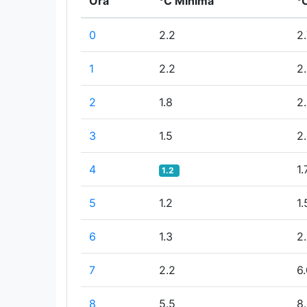
Ora
°C Minima
°
0
2.2
2.
1
2.2
2
2
1.8
2
3
1.5
2
4
1.
1.2
5
1.2
1.
6
1.3
2
7
2.2
6.
8
5.5
8