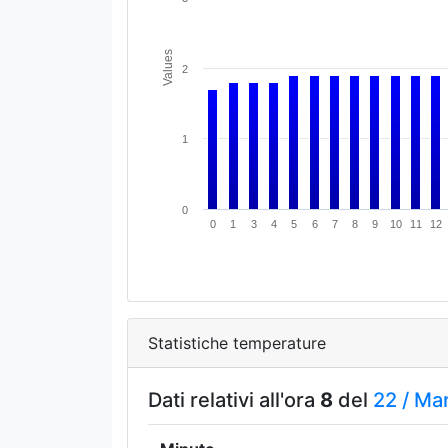
Values
2
1
0
0
1
3
4
5
6
7
8
9
10
11
12
Statistiche temperature
Dati relativi all'ora
8
del
22 /
Ma