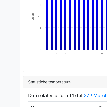
10
Values
7.5
5
2.5
0
0
2
4
7
10
12
16
Statistiche temperature
Dati relativi all'ora
11
del
27 /
Marc