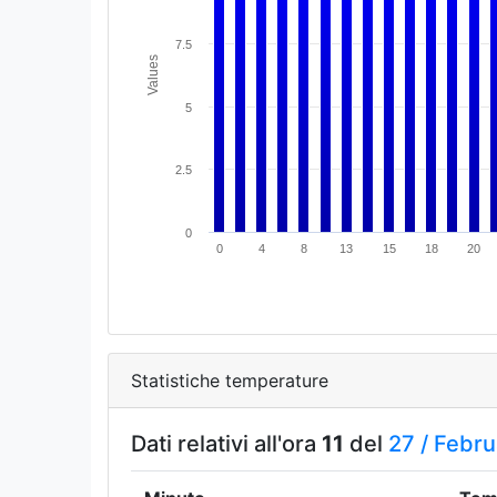
7.5
Values
5
2.5
0
0
4
8
13
15
18
20
Statistiche temperature
Dati relativi all'ora
11
del
27 /
Febru