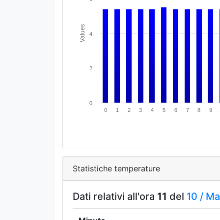
Values
4
2
0
0
1
2
3
4
5
6
7
8
9
Statistiche temperature
Dati relativi all'ora
11
del
10 /
Ma