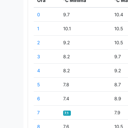
Ora
°C Minima
°C Ma
0
9.7
10.4
1
10.1
10.5
2
9.2
10.5
3
8.2
9.7
4
8.2
9.2
5
7.8
8.7
6
7.4
8.9
7
7.9
7.1
8
7.6
10.5