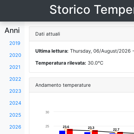
Storico Temper
Anni
Dati attuali
2019
Ultima lettura:
Thursday, 06/August/2026 -
2020
Temperatura rilevata:
30.0°C
2021
2022
Andamento temperature
2023
2024
30
2025
2026
25
23.6
23.6
23.3
23.3
22.7
22.7