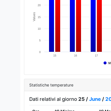
20
Values
15
10
5
0
15
16
17
M
Statistiche temperature
Dati relativi al giorno
25 /
June
/
2