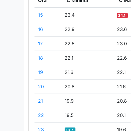
Ora
°C Minima
°C Ma
15
23.4
24.1
16
22.9
23.6
17
22.5
23.0
18
22.1
22.6
19
21.6
22.1
20
20.8
21.6
21
19.9
20.8
22
19.5
20.1
23
19.6
18.7