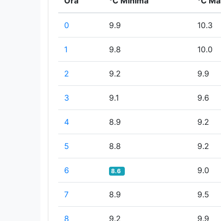
Ora
°C Minima
°C Ma
0
9.9
10.3
1
9.8
10.0
2
9.2
9.9
3
9.1
9.6
4
8.9
9.2
5
8.8
9.2
6
9.0
8.6
7
8.9
9.5
8
9.2
9.9