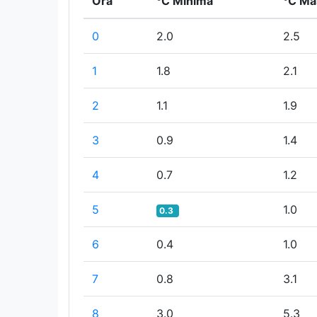
Ora
°C Minima
°C Ma
0
2.0
2.5
1
1.8
2.1
2
1.1
1.9
3
0.9
1.4
4
0.7
1.2
5
1.0
0.3
6
0.4
1.0
7
0.8
3.1
8
3.0
5.3