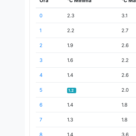
Ora
°C Minima
°C Ma
0
2.3
3.1
1
2.2
2.7
2
1.9
2.6
3
1.6
2.2
4
1.4
2.6
5
2.0
1.2
6
1.4
1.8
7
1.3
1.8
8
1.4
3.6