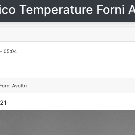
ico Temperature Forni A
- 05:04
orni Avoltri
:21