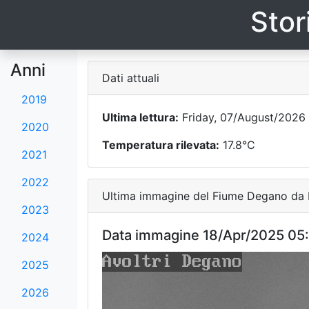
Stor
Anni
Dati attuali
2019
Ultima lettura:
Friday, 07/August/2026 
2020
Temperatura rilevata:
17.8°C
2021
2022
Ultima immagine del Fiume Degano da F
2023
Data immagine 18/Apr/2025 05
2024
2025
2026