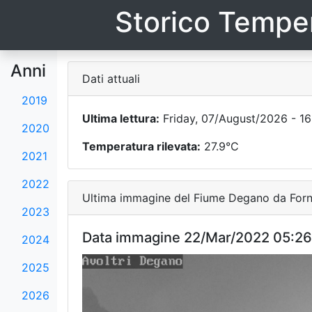
Storico Temper
Anni
Dati attuali
2019
Ultima lettura:
Friday, 07/August/2026 - 16
2020
Temperatura rilevata:
27.9°C
2021
2022
Ultima immagine del Fiume Degano da Forni
2023
Data immagine 22/Mar/2022 05:26
2024
2025
2026