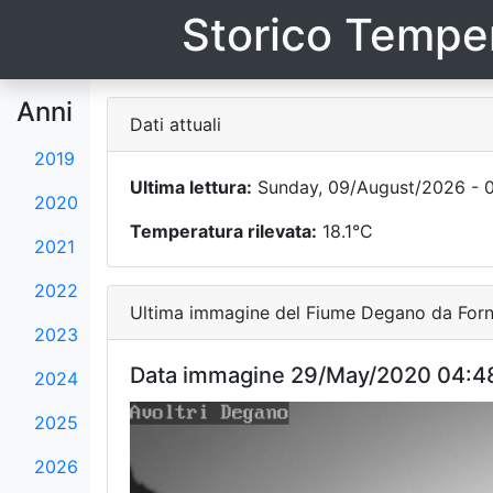
Storico Temper
Anni
Dati attuali
2019
Ultima lettura:
Sunday, 09/August/2026 - 0
2020
Temperatura rilevata:
18.1°C
2021
2022
Ultima immagine del Fiume Degano da Forni
2023
Data immagine 29/May/2020 04:4
2024
2025
2026