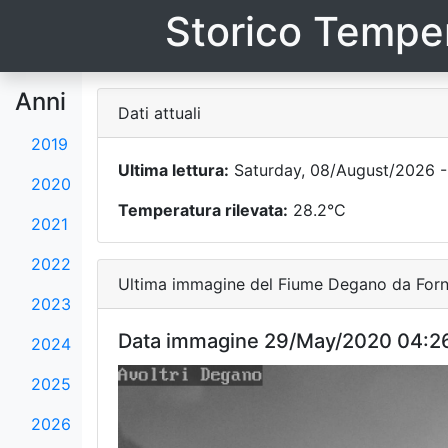
Storico Temper
Anni
Dati attuali
2019
Ultima lettura:
Saturday, 08/August/2026 -
2020
Temperatura rilevata:
28.2°C
2021
2022
Ultima immagine del Fiume Degano da Forni
2023
Data immagine 29/May/2020 04:2
2024
2025
2026