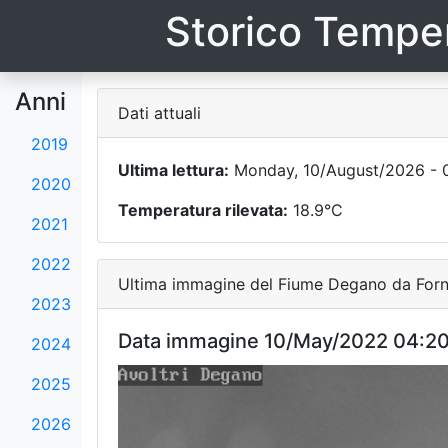
Storico Temper
Anni
Dati attuali
2019
Ultima lettura:
Monday, 10/August/2026 - 
2020
Temperatura rilevata:
18.9°C
2021
2022
Ultima immagine del Fiume Degano da Forni
2023
Data immagine 10/May/2022 04:2
2024
2025
2026