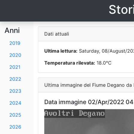
Stor
Anni
Dati attuali
2019
Ultima lettura:
Saturday, 08/August/20
2020
Temperatura rilevata:
18.0°C
2021
2022
Ultima immagine del Fiume Degano da F
2023
Data immagine 02/Apr/2022 04
2024
2025
2026