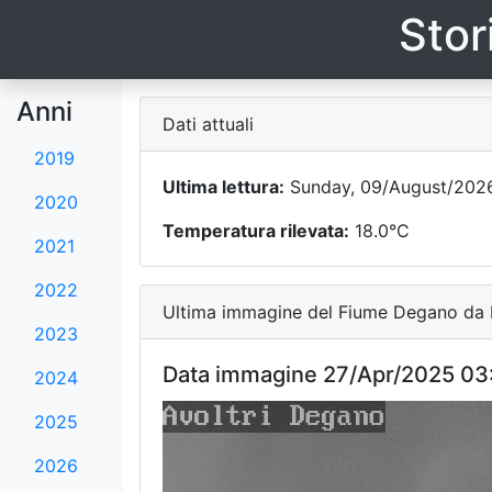
Stor
Anni
Dati attuali
2019
Ultima lettura:
Sunday, 09/August/2026
2020
Temperatura rilevata:
18.0°C
2021
2022
Ultima immagine del Fiume Degano da F
2023
Data immagine 27/Apr/2025 03
2024
2025
2026