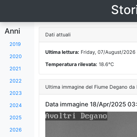
Stor
Anni
Dati attuali
2019
Ultima lettura:
Friday, 07/August/2026 
2020
Temperatura rilevata:
18.6°C
2021
2022
Ultima immagine del Fiume Degano da F
2023
Data immagine 18/Apr/2025 03
2024
2025
2026