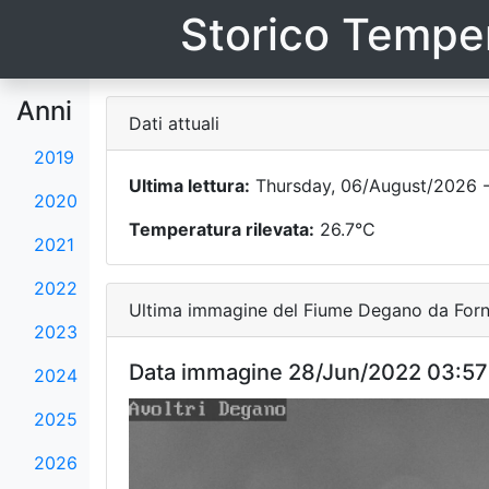
Storico Temper
Anni
Dati attuali
2019
Ultima lettura:
Thursday, 06/August/2026 -
2020
Temperatura rilevata:
26.7°C
2021
2022
Ultima immagine del Fiume Degano da Forni
2023
Data immagine 28/Jun/2022 03:57
2024
2025
2026