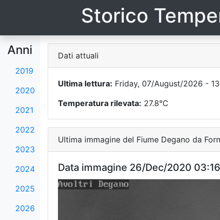
Storico Temper
Anni
Dati attuali
2019
Ultima lettura:
Friday, 07/August/2026 - 13
2020
Temperatura rilevata:
27.8°C
2021
2022
Ultima immagine del Fiume Degano da Forni
2023
Data immagine 26/Dec/2020 03:1
2024
2025
2026