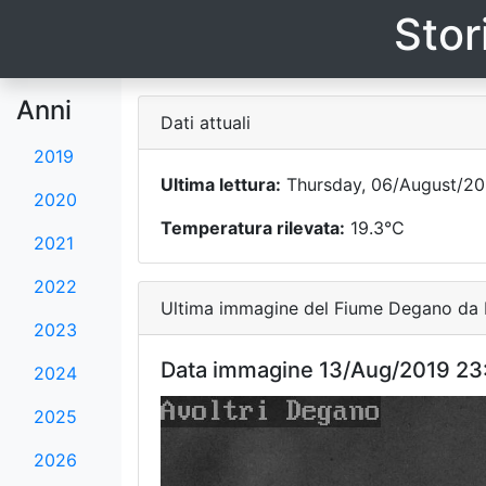
Stor
Anni
Dati attuali
2019
Ultima lettura:
Thursday, 06/August/20
2020
Temperatura rilevata:
19.3°C
2021
2022
Ultima immagine del Fiume Degano da F
2023
Data immagine 13/Aug/2019 23
2024
2025
2026