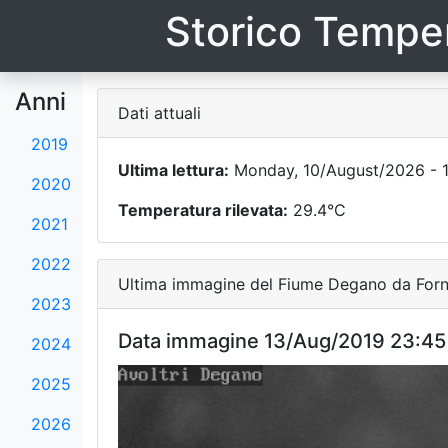
Storico Temper
Anni
Dati attuali
2019
Ultima lettura:
Monday, 10/August/2026 - 1
2020
Temperatura rilevata:
29.4°C
2021
2022
Ultima immagine del Fiume Degano da Forni
2023
Data immagine 13/Aug/2019 23:45
2024
2025
2026