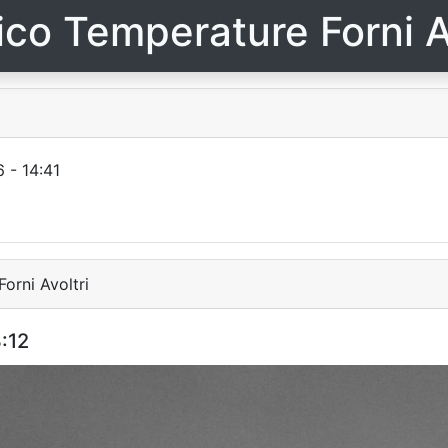
ico Temperature Forni A
 - 14:41
orni Avoltri
:12