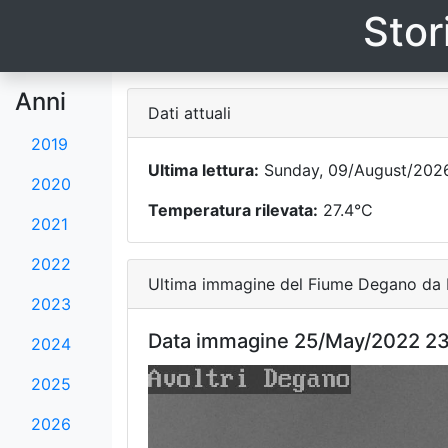
Stor
Anni
Dati attuali
2019
Ultima lettura:
Sunday, 09/August/2026
2020
Temperatura rilevata:
27.4°C
2021
2022
Ultima immagine del Fiume Degano da F
2023
Data immagine 25/May/2022 23
2024
2025
2026