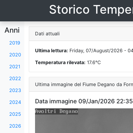
Storico Temper
Anni
Dati attuali
2019
Ultima lettura:
Friday, 07/August/2026 - 0
2020
Temperatura rilevata:
17.6°C
2021
2022
Ultima immagine del Fiume Degano da Forni
2023
Data immagine 09/Jan/2026 22:35
2024
2025
2026