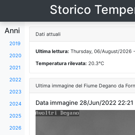
Storico Temper
Anni
Dati attuali
2019
Ultima lettura:
Thursday, 06/August/2026 -
2020
Temperatura rilevata:
20.3°C
2021
2022
Ultima immagine del Fiume Degano da Forni
2023
Data immagine 28/Jun/2022 22:21
2024
2025
2026