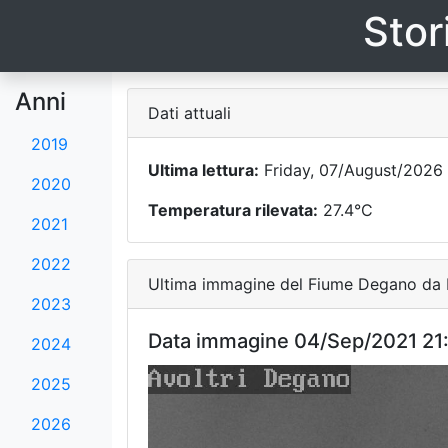
Stor
Anni
Dati attuali
2019
Ultima lettura:
Friday, 07/August/2026 
2020
Temperatura rilevata:
27.4°C
2021
2022
Ultima immagine del Fiume Degano da F
2023
Data immagine 04/Sep/2021 21
2024
2025
2026