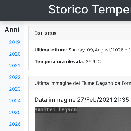
Storico Temper
Anni
Dati attuali
2019
Ultima lettura:
Sunday, 09/August/2026 - 1
2020
Temperatura rilevata:
26.6°C
2021
2022
Ultima immagine del Fiume Degano da Forni
2023
Data immagine 27/Feb/2021 21:35
2024
2025
2026