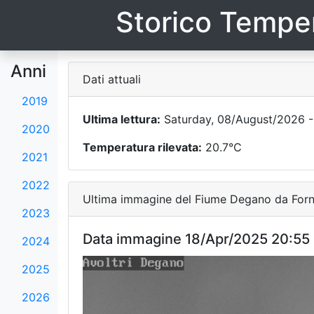
Storico Temper
Anni
Dati attuali
2019
Ultima lettura:
Saturday, 08/August/2026 -
2020
Temperatura rilevata:
20.7°C
2021
2022
Ultima immagine del Fiume Degano da Forni
2023
Data immagine 18/Apr/2025 20:55
2024
2025
2026