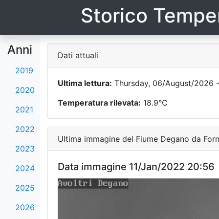
Storico Temper
Anni
Dati attuali
2019
Ultima lettura:
Thursday, 06/August/2026 -
2020
Temperatura rilevata:
18.9°C
2021
2022
Ultima immagine del Fiume Degano da Forni
2023
Data immagine 11/Jan/2022 20:56
2024
2025
2026