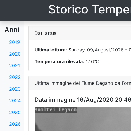
Storico Temper
Anni
Dati attuali
2019
Ultima lettura:
Sunday, 09/August/2026 - 
2020
Temperatura rilevata:
17.6°C
2021
2022
Ultima immagine del Fiume Degano da Forni
2023
Data immagine 16/Aug/2020 20:4
2024
2025
2026