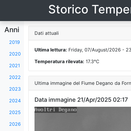
Storico Temper
Anni
Dati attuali
2019
Ultima lettura:
Friday, 07/August/2026 - 2
2020
Temperatura rilevata:
17.3°C
2021
2022
Ultima immagine del Fiume Degano da Forni
2023
Data immagine 21/Apr/2025 02:17
2024
2025
2026