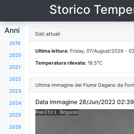
Storico Temper
Anni
Dati attuali
2019
Ultima lettura:
Friday, 07/August/2026 - 0
2020
Temperatura rilevata:
18.5°C
2021
2022
Ultima immagine del Fiume Degano da Forni
2023
Data immagine 28/Jun/2022 02:39
2024
2025
2026