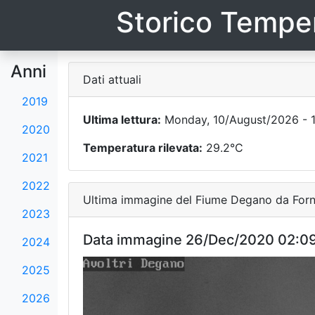
Storico Temper
Anni
Dati attuali
2019
Ultima lettura:
Monday, 10/August/2026 - 
2020
Temperatura rilevata:
29.2°C
2021
2022
Ultima immagine del Fiume Degano da Forni
2023
Data immagine 26/Dec/2020 02:0
2024
2025
2026