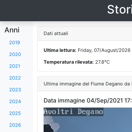
Stor
Anni
Dati attuali
2019
Ultima lettura:
Friday, 07/August/2026 
2020
Temperatura rilevata:
27.8°C
2021
2022
Ultima immagine del Fiume Degano da F
2023
Data immagine 04/Sep/2021 17
2024
2025
2026