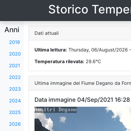
Storico Temper
Anni
Dati attuali
2019
Ultima lettura:
Thursday, 06/August/2026 -
2020
Temperatura rilevata:
29.6°C
2021
2022
Ultima immagine del Fiume Degano da Forni
2023
Data immagine 04/Sep/2021 16:28
2024
2025
2026