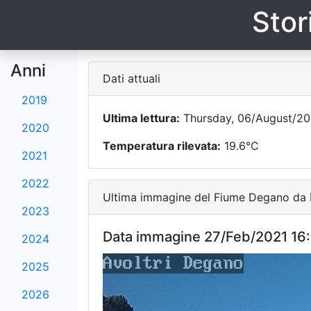
Stor
Anni
Dati attuali
2019
Ultima lettura:
Thursday, 06/August/20
2020
Temperatura rilevata:
19.6°C
2021
2022
Ultima immagine del Fiume Degano da F
2023
Data immagine 27/Feb/2021 16:
2024
2025
2026