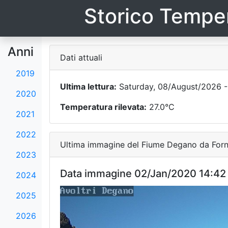
Storico Temper
Anni
Dati attuali
2019
Ultima lettura:
Saturday, 08/August/2026 -
2020
Temperatura rilevata:
27.0°C
2021
2022
Ultima immagine del Fiume Degano da Forni
2023
Data immagine 02/Jan/2020 14:42
2024
2025
2026