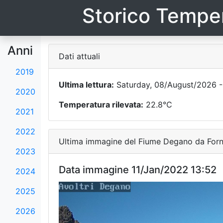
Storico Temper
Anni
Dati attuali
2019
Ultima lettura:
Saturday, 08/August/2026 -
2020
Temperatura rilevata:
22.8°C
2021
2022
Ultima immagine del Fiume Degano da Forni
2023
Data immagine 11/Jan/2022 13:52
2024
2025
2026