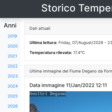
Storico Temper
Anni
Dati attuali
2019
Ultima lettura:
Friday, 07/August/2026 - 2
2020
Temperatura rilevata:
17.4°C
2021
2022
Ultima immagine del Fiume Degano da Forni
2023
Data immagine 11/Jan/2022 12:11
2024
2025
2026