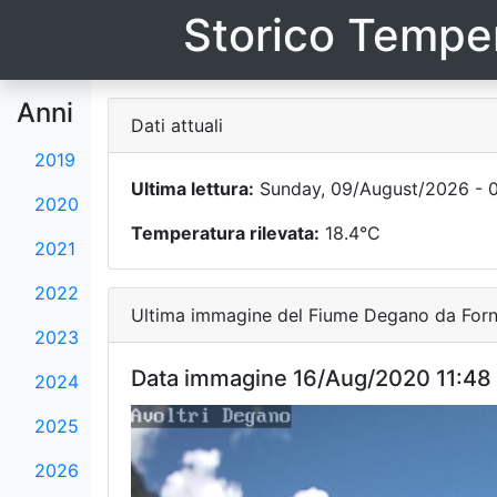
Storico Temper
Anni
Dati attuali
2019
Ultima lettura:
Sunday, 09/August/2026 - 
2020
Temperatura rilevata:
18.4°C
2021
2022
Ultima immagine del Fiume Degano da Forni
2023
Data immagine 16/Aug/2020 11:48
2024
2025
2026