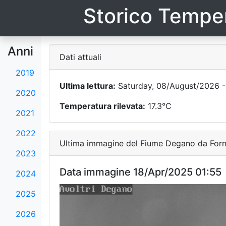
Storico Temper
Anni
Dati attuali
2019
Ultima lettura:
Saturday, 08/August/2026 -
2020
Temperatura rilevata:
17.3°C
2021
2022
Ultima immagine del Fiume Degano da Forni
2023
Data immagine 18/Apr/2025 01:55
2024
2025
2026