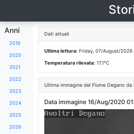
Stor
Anni
Dati attuali
2019
Ultima lettura:
Friday, 07/August/2026 
2020
Temperatura rilevata:
17.1°C
2021
2022
Ultima immagine del Fiume Degano da F
2023
Data immagine 16/Aug/2020 01
2024
2025
2026