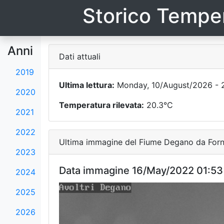
Storico Temper
Anni
Dati attuali
2019
Ultima lettura:
Monday, 10/August/2026 - 
2020
Temperatura rilevata:
20.3°C
2021
2022
Ultima immagine del Fiume Degano da Forni
2023
Data immagine 16/May/2022 01:53
2024
2025
2026