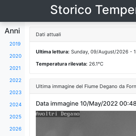
Storico Temper
Anni
Dati attuali
2019
Ultima lettura:
Sunday, 09/August/2026 - 1
2020
Temperatura rilevata:
26.1°C
2021
2022
Ultima immagine del Fiume Degano da Forni
2023
Data immagine 10/May/2022 00:4
2024
2025
2026